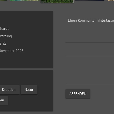
Einen Kommentar hinterlass
thardt
wertung
 November 2023
Kroatien
Natur
ABSENDEN
ken