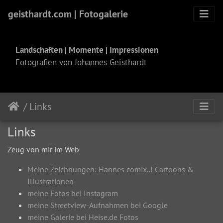
geisthardt.com | Fotogalerie
Landschaften | Momente | Impressionen
Fotografien von Johannes Geisthardt
/ Links
Links
Zeug von mir im Web
Meine Zeichnungen: Hannes comix..! Cartoons &
Illustrationen
meine Fotos bei Instagram
meine Streetview-Aufnahmen bei Google
meine Galerie bei Heise.de Fotos