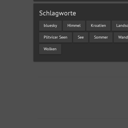
Schlagworte
bluesky
Himmel
Kroatien
Landsc
Plitvicer Seen
See
Sommer
Wand
Wolken