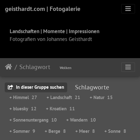
geisthardt.com | Fotogalerie
Landschaften | Momente | Impressionen
Fotografien von Johannes Geisthardt
Schlagwort
Wolken
Schlagworte
In dieser Gruppe suchen
+ Himmel
27
+ Landschaft
21
+ Natur
15
+ bluesky
12
+ Kroatien
11
+ Sonnenuntergang
10
+ Wandern
10
+ Sommer
9
+ Berge
8
+ Meer
8
+ Sonne
8