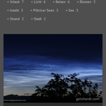
+ Urlaub
7
+ Licht
6
+ Reisen
6
+ Blumen
3
+ Insekt
3
+ Plitvicer Seen
3
+ See
3
+ Strand
3
+ Stadt
2